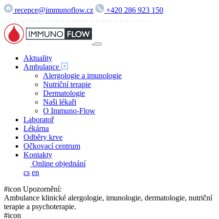
recepce@immunoflow.cz
+420 286 923 150
Aktuality
Ambulance
Alergologie a imunologie
Nutriční terapie
Dermatologie
Naši lékaři
O Immuno-Flow
Laboratoř
Lékárna
Odběry krve
Očkovací centrum
Kontakty
Online objednání
cs
en
#icon Upozornění:
Ambulance klinické alergologie, imunologie, dermatologie, nutriční
terapie a psychoterapie.
#icon