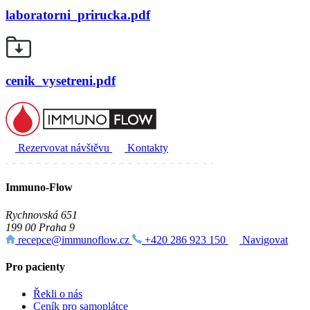
laboratorni_prirucka.pdf
cenik_vysetreni.pdf
Rezervovat návštěvu
Kontakty
Immuno-Flow
Rychnovská 651
199 00 Praha 9
recepce@immunoflow.cz
+420 286 923 150
Navigovat
Pro pacienty
Řekli o nás
Ceník pro samoplátce